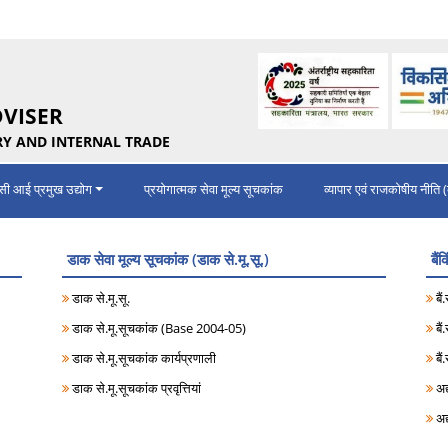
DVISER
Y AND INTERNAL TRADE
ी आई प्रमुख उद्योग
प्रयोगात्मक सेवा मूल्य सूचकांक
व्‍यापार एवं राजको‍षीय नीति (व्
डाक सेवा मूल्‍य सूचकांक (डाक से.मू.सू.)
बैं
डाक से.मू.सू.
बैं
डाक से.मू.सूचकांक (Base 2004-05)
बैं
डाक से.मू.सूचकांक कार्यप्रणाली
बैं
डाक से.मू.सूचकांक प्रवृत्तियां
अद
अद